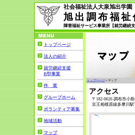
社会福祉法人大泉旭出学園
旭出調布福祉
障害福祉サービス事業所【就労継続支
トップページ
法人の紹介
就労継続支援
B型事業
トップページ
＞マップ
作 業
アクセス
グループホーム
〒182-0026 調布市小島
京王相模原線多摩川駅下
ボランティア募集
地域活動
マップ