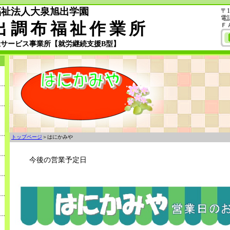
福祉法人大泉旭出学園
〒1
電話
出調布福祉作業所
ＦＡ
祉サービス事業所【就労継続支援B型】
トップページ
＞はにかみや
今後の営業予定日