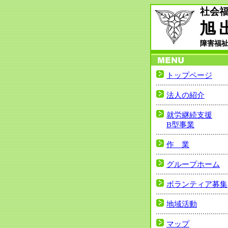
社会
旭
障害福
トップページ
法人の紹介
就労継続支援
B型事業
作 業
グループホーム
ボランティア募集
地域活動
マップ