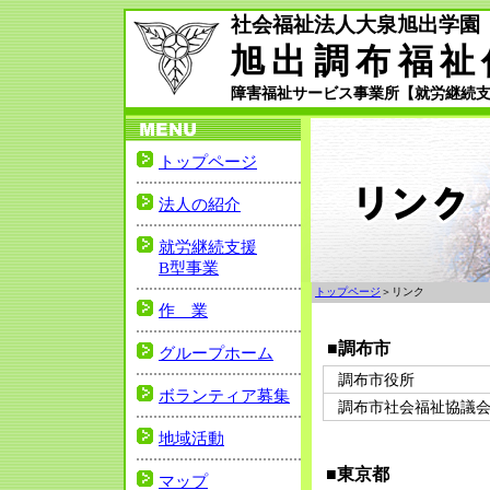
社会福祉法人大泉旭出学園
旭出調布福祉
障害福祉サービス事業所【就労継続支
トップページ
法人の紹介
就労継続支援
B型事業
トップページ
＞リンク
作 業
■調布市
グループホーム
調布市役所
ボランティア募集
調布市社会福祉協議
地域活動
■東京都
マップ